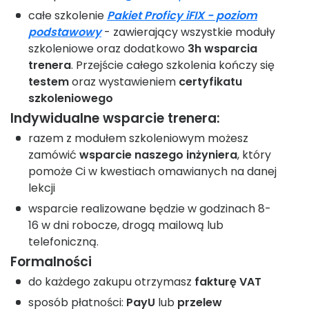
całe szkolenie
Pakiet
P
roficy iFIX - poziom
podstawowy
- zawierający wszystkie moduły
szkoleniowe oraz dodatkowo
3h wsparcia
trenera
. Przejście całego szkolenia kończy się
testem
oraz wystawieniem
certyfikatu
szkoleniowego
Indywidualne wsparcie trenera:
razem z modułem szkoleniowym możesz
zamówić
wsparcie naszego inżyniera
, który
pomoże Ci w kwestiach omawianych na danej
lekcji
wsparcie realizowane będzie w godzinach 8-
16 w dni robocze, drogą mailową lub
telefoniczną.
Formalności
do każdego zakupu otrzymasz
fakturę VAT
sposób płatności:
PayU
lub
przelew