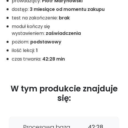
prowadzący:
Piotr Marynowski
dostęp:
3 miesiące od momentu zakupu
test na zakończenie:
brak
moduł kończy się
wystawieniem:
zaświadczenia
poziom:
podstawowy
ilość lekcji:
1
czas trwania:
42:28 min
W tym produkcie znajduje
się:
Procesowa baza
42:28